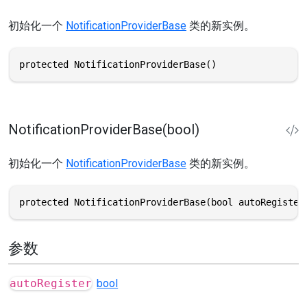
初始化一个
NotificationProviderBase
类的新实例。
protected NotificationProviderBase()
NotificationProviderBase(bool)
初始化一个
NotificationProviderBase
类的新实例。
protected NotificationProviderBase(bool autoRegister
参数
autoRegister
bool