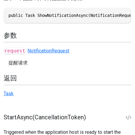
public Task ShowNotificationAsync(NotificationReques
参数
request
NotificationRequest
提醒请求
返回
Task
StartAsync(CancellationToken)
Triggered when the application host is ready to start the