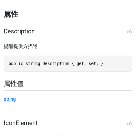
属性
Description
提醒提供方描述
public string Description { get; set; }
属性值
string
IconElement