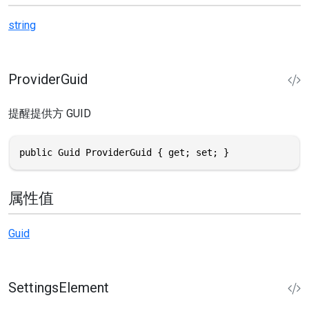
string
ProviderGuid
提醒提供方 GUID
public Guid ProviderGuid { get; set; }
属性值
Guid
SettingsElement