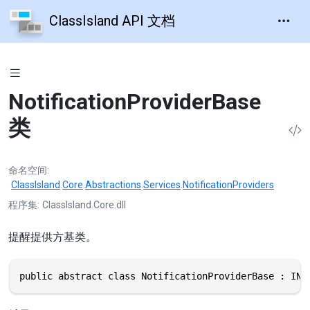
ClassIsland API 文档
NotificationProviderBase
类
命名空间
ClassIsland
.
Core
.
Abstractions
.
Services
.
NotificationProviders
程序集
ClassIsland.Core.dll
提醒提供方基类。
public abstract class NotificationProviderBase : INo