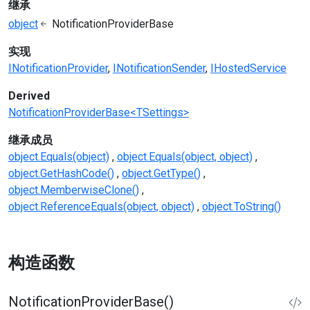
继承
object
NotificationProviderBase
实现
INotificationProvider
INotificationSender
IHostedService
Derived
NotificationProviderBase<TSettings>
继承成员
object.Equals(object)
object.Equals(object, object)
object.GetHashCode()
object.GetType()
object.MemberwiseClone()
object.ReferenceEquals(object, object)
object.ToString()
构造函数
NotificationProviderBase()