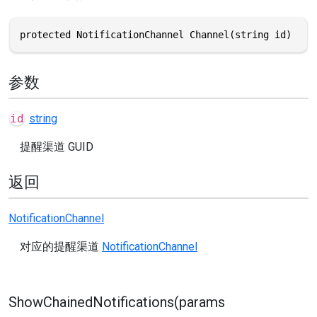
protected NotificationChannel Channel(string id)
参数
id
string
提醒渠道 GUID
返回
NotificationChannel
对应的提醒渠道
NotificationChannel
ShowChainedNotifications(params