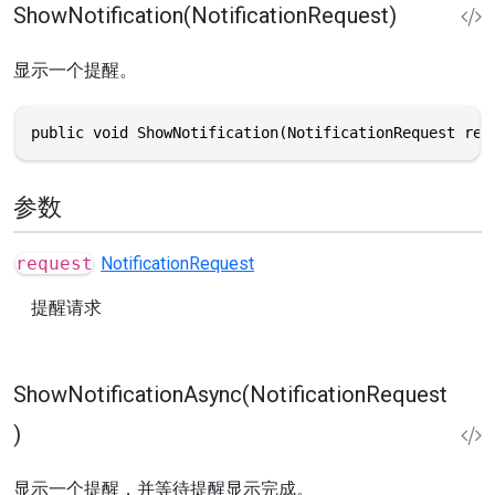
ShowNotification(NotificationRequest)
显示一个提醒。
public void ShowNotification(NotificationRequest req
参数
request
NotificationRequest
提醒请求
ShowNotificationAsync(NotificationRequest
)
显示一个提醒，并等待提醒显示完成。