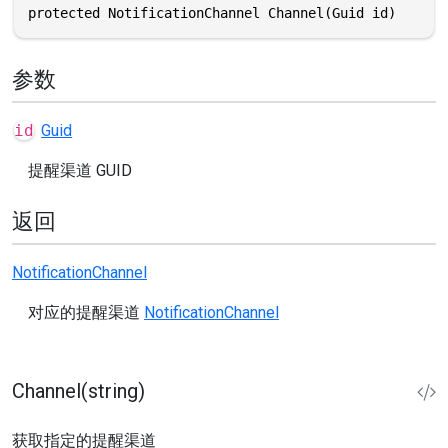
protected NotificationChannel Channel(Guid id)
参数
id
Guid
提醒渠道 GUID
返回
NotificationChannel
对应的提醒渠道
NotificationChannel
Channel(string)
获取指定的提醒渠道