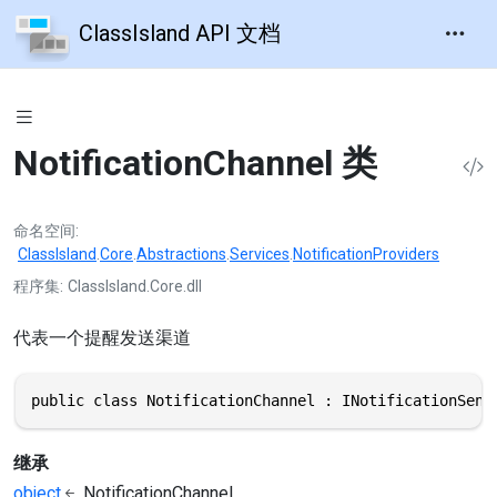
ClassIsland API 文档
NotificationChannel 类
命名空间
ClassIsland
.
Core
.
Abstractions
.
Services
.
NotificationProviders
程序集
ClassIsland.Core.dll
代表一个提醒发送渠道
public class NotificationChannel : INotificationSend
继承
object
NotificationChannel