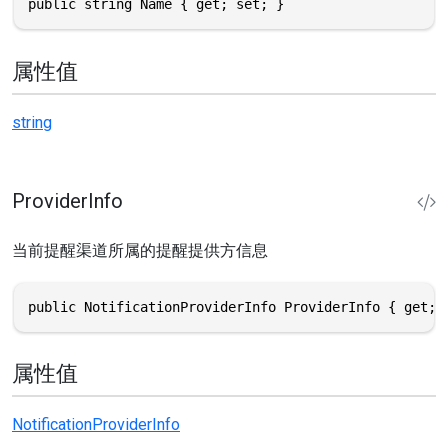
public string Name { get; set; }
属性值
string
ProviderInfo
当前提醒渠道所属的提醒提供方信息
public NotificationProviderInfo ProviderInfo { get; 
属性值
NotificationProviderInfo