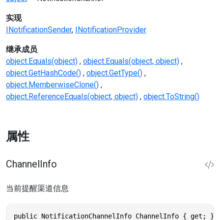
实现
INotificationSender
INotificationProvider
继承成员
object.Equals(object)
object.Equals(object, object)
object.GetHashCode()
object.GetType()
object.MemberwiseClone()
object.ReferenceEquals(object, object)
object.ToString()
属性
ChannelInfo
当前提醒渠道信息
public NotificationChannelInfo ChannelInfo { get; }