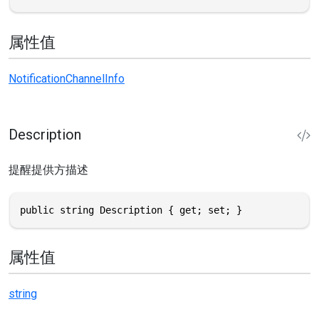
属性值
NotificationChannelInfo
Description
提醒提供方描述
public string Description { get; set; }
属性值
string