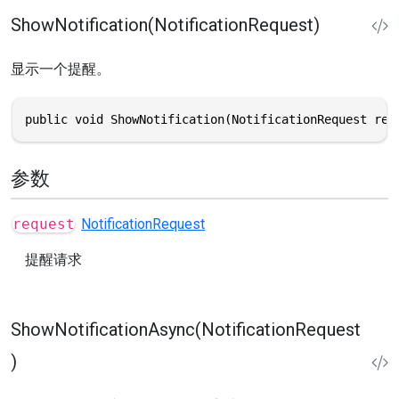
ShowNotification(NotificationRequest)
显示一个提醒。
public void ShowNotification(NotificationRequest req
参数
request
NotificationRequest
提醒请求
ShowNotificationAsync(NotificationRequest
)