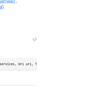
GetType()
g()
services, Uri uri, ThemeManifest manifest)