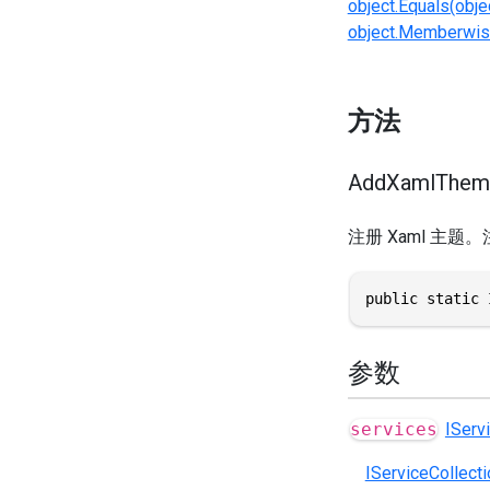
object.Equals(obje
object.Memberwis
方法
AddXamlTheme(
注册 Xaml 主
public static 
参数
services
IServ
IServiceCollecti