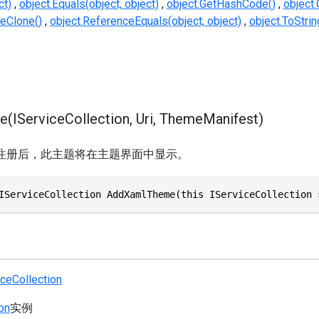
ct)
object.Equals(object, object)
object.GetHashCode()
object.
eClone()
object.ReferenceEquals(object, object)
object.ToStrin
IServiceCollection, Uri, ThemeManifest)
题。注册后，此主题将在主题界面中显示。
IServiceCollection AddXamlTheme(this IServiceCollection 
iceCollection
on
实例