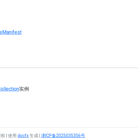
eManifest
ollection
实例
议授权 | 使用
docfx
生成 |
津ICP备2025035356号