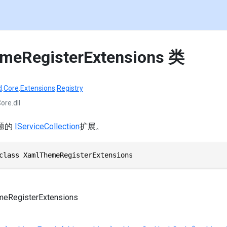
meRegisterExtensions 类
d
.
Core
.
Extensions
.
Registry
ore.dll
主题的
IServiceCollection
扩展。
class XamlThemeRegisterExtensions
eRegisterExtensions