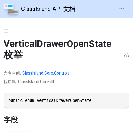
ClassIsland API 文档
VerticalDrawerOpenState
枚举
命名空间
ClassIsland
.
Core
.
Controls
程序集
ClassIsland.Core.dll
public enum VerticalDrawerOpenState
字段