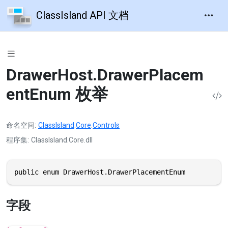
ClassIsland API 文档
DrawerHost.DrawerPlacem
entEnum 枚举
命名空间
ClassIsland
.
Core
.
Controls
程序集
ClassIsland.Core.dll
public enum DrawerHost.DrawerPlacementEnum
字段